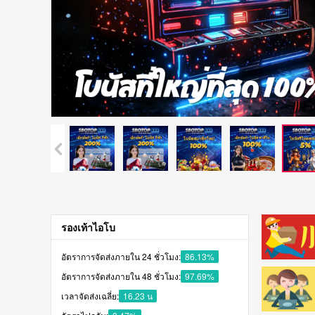
รองเท้าไอโบ
อัตราการจัดส่งภายใน 24 ชั่วโมง:
86.13%
อัตราการจัดส่งภายใน 48 ชั่วโมง:
97.69%
เวลาจัดส่งเฉลี่ย:
16.23 น