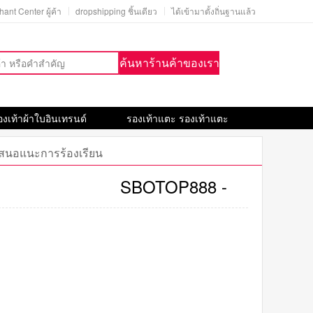
ant Center ผู้ค้า
dropshipping ชิ้นเดียว
ได้เข้ามาตั้งถิ่นฐานแล้ว
ค้นหาร้านค้าของเรา
องเท้าผ้าใบอินเทรนด์
รองเท้าแตะ รองเท้าแตะ
เสนอแนะการร้องเรียน
SBOTOP888 -
123macau สล็อต
เว็บตรงที่ดีที่สุด:
ความบันเทิงและ