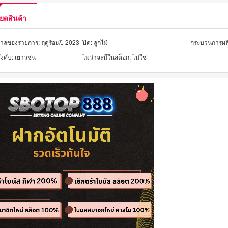
ยดสินค้า
กาลของรายการ: ฤดูร้อนปี 2023
ปิด: ลูกไม้
้บังคับ: เยาวชน
ไม่ว่าจะมีในสต็อก: ไม่ใช่