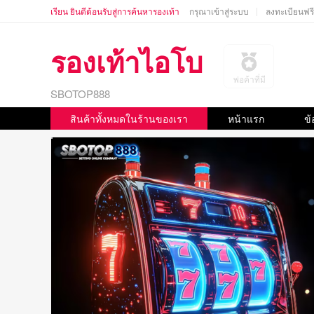
เรียน ยินดีต้อนรับสู่การค้นหารองเท้า
กรุณาเข้าสู่ระบบ
ลงทะเบียนฟรี
รองเท้าไอโบ
พ่อค้าที่มี
SBOTOP888
สินค้าทั้งหมดในร้านของเรา
หน้าแรก
ข้
รองเท้าผ้าฝ้ายฤดูหนาว
สินค้าที่ถูกถอดออกจากชั้
อำนาจ