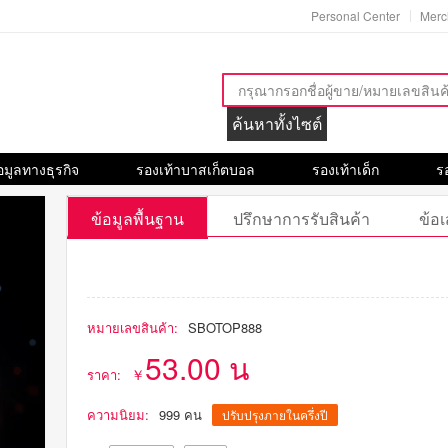
Personal Center
Merch
ค้นหาทั้งไซต์
อมูลทางธุรกิจ
รองเท้าบาสเก็ตบอล
รองเท้าเด็ก
ร
นวาง
รองเท้าไอโซ
ข้อมูลพื้นฐาน
ปรึกษาการรับสินค้า
ข้อ
หมายเลขสินค้า:
SBOTOP888
53.00 น
ราคา:
ความนิยม:
999 คน
ปรับปรุงภายในครึ่งปี