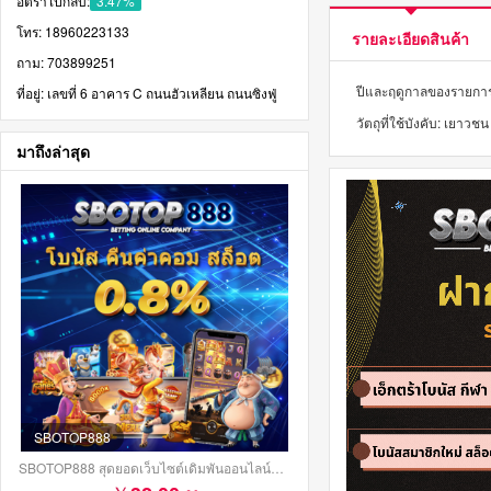
อัตราไปกลับ:
3.47%
โทร: 18960223133
รายละเอียดสินค้า
ถาม: 703899251
ปีและฤดูกาลของรายการ:
ที่อยู่: เลขที่ 6 อาคาร C ถนนฮัวเหลียน ถนนซิงฟู่
วัตถุที่ใช้บังคับ: เยาวชน
มาถึงล่าสุด
SBOTOP888
SBOTOP888 สุดยอดเว็บไซต์เดิมพันออนไลน์ที่คุณต้องลอง