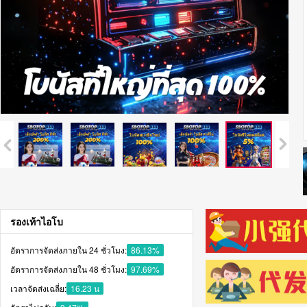
รองเท้าไอโบ
อัตราการจัดส่งภายใน 24 ชั่วโมง:
86.13%
อัตราการจัดส่งภายใน 48 ชั่วโมง:
97.69%
เวลาจัดส่งเฉลี่ย:
16.23 น