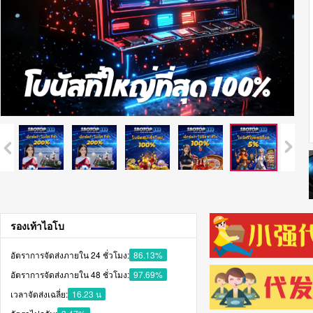
รองเท้าไอโบ
อัตราการจัดส่งภายใน 24 ชั่วโมง:
86.13%
อัตราการจัดส่งภายใน 48 ชั่วโมง:
97.69%
เวลาจัดส่งเฉลี่ย:
16.23 น