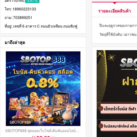
อัตราไปกลับ:
3.47%
โทร: 18960223133
รายละเอียดสินค้า
ถาม: 703899251
ปีและฤดูกาลของรายการ:
ที่อยู่: เลขที่ 6 อาคาร C ถนนฮัวเหลียน ถนนซิงฟู่
วัตถุที่ใช้บังคับ: เยาวชน
มาถึงล่าสุด
SBOTOP888
SBOTOP888 สุดยอดเว็บไซต์เดิมพันออนไลน์ที่คุณต้องลอง