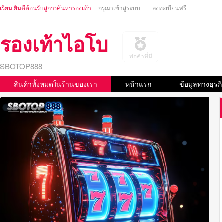
เรียน ยินดีต้อนรับสู่การค้นหารองเท้า
กรุณาเข้าสู่ระบบ
ลงทะเบียนฟรี
รองเท้าไอโบ
พ่อค้าที่มี
SBOTOP888
สินค้าทั้งหมดในร้านของเรา
หน้าแรก
ข้อมูลทางธุรก
รองเท้าผ้าฝ้ายฤดูหนาว
สินค้าที่ถูกถอดออกจากชั้นวาง
อำนาจ