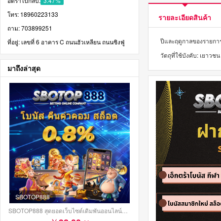
อัตราไปกลับ:
3.47%
โทร: 18960223133
รายละเอียดสินค้า
ถาม: 703899251
ปีและฤดูกาลของรายการ:
ที่อยู่: เลขที่ 6 อาคาร C ถนนฮัวเหลียน ถนนซิงฟู่
วัตถุที่ใช้บังคับ: เยาวชน
มาถึงล่าสุด
SBOTOP888
SBOTOP888 สุดยอดเว็บไซต์เดิมพันออนไลน์ที่คุณต้องลอง