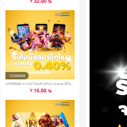
32.00 น
123WIN88
123WIN88 ทางเข้าใหม่สำหรับการเล่นคาสิโนออนไลน์
16.00 น