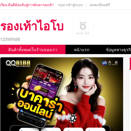
เรียน ยินดีต้อนรับสู่การค้นหารองเท้า
กรุณาเข้าสู่ระบบ
ลงทะเบียนฟรี
รองเท้าไอโบ
พ่อค้าที่มี
123WIN88
สินค้าทั้งหมดในร้านของเรา
หน้าแรก
ข้อมูลทางธุรก
รองเท้าผ้าฝ้ายฤดูหนาว
สินค้าที่ถูกถอดออกจากชั้นวาง
อำนาจ