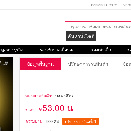
Personal Center
Merch
ค้นหาทั้งไซต์
อมูลทางธุรกิจ
รองเท้าบาสเก็ตบอล
รองเท้าเด็ก
ร
นวาง
รองเท้าไอโซ
ข้อมูลพื้นฐาน
ปรึกษาการรับสินค้า
ข้อ
หมายเลขสินค้า:
168คาสิโน
53.00 น
ราคา:
ความนิยม:
999 คน
ปรับปรุงภายในครึ่งปี