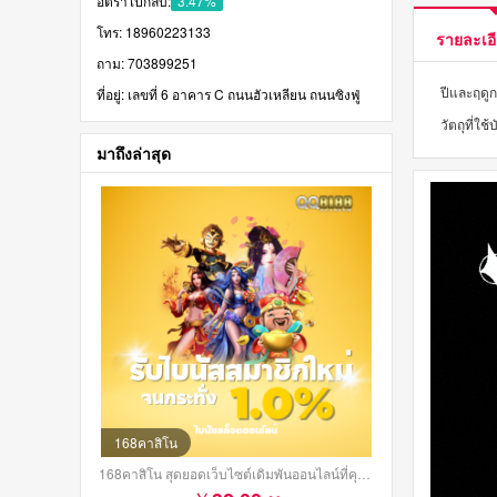
อัตราไปกลับ:
3.47%
โทร: 18960223133
รายละเอี
ถาม: 703899251
ปีและฤดู
ที่อยู่: เลขที่ 6 อาคาร C ถนนฮัวเหลียน ถนนซิงฟู่
วัตถุที่ใช
มาถึงล่าสุด
168คาสิโน
168คาสิโน สุดยอดเว็บไซต์เดิมพันออนไลน์ที่คุณต้องลอง