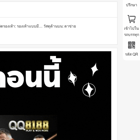
ปรึกษา
กระบวนการผลิตรองเท้า: รองเท้าแบบมีกาว
วัสดุด้านบน: ตาข่าย
เข้าไปใน
รถบรรทุก
รหัส QR