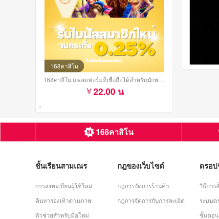
168คาสิโน
168คาสิโน แพลตฟอร์มที่เชื่อถือได้สำหรับนักพนันชาวไทย
22.00 น
-
168คาสิโน
ชั้นเรียนสามเณร
กฎของเว็บไซต์
ดรอป
การลงทะเบียนผู้ใช้ใหม่
กฎการจัดการร้านค้า
วิธีการสั
ค้นหารองเท้าตามภาพ
กฎการจัดการกับการละเมิด
ระบบดร
ตัวช่วยสำหรับมือใหม่
ขั้นตอน