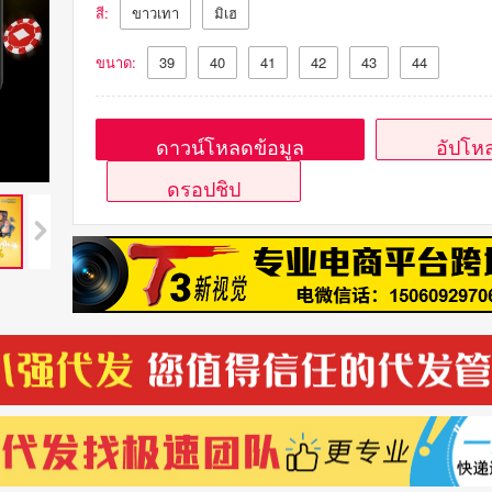
สี:
ขาวเทา
มิเฮ
ขนาด:
39
40
41
42
43
44
ดาวน์โหลดข้อมูล
อัปโหล
ดรอปชิป