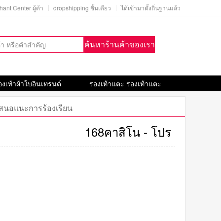
ant Center ผู้ค้า
dropshipping ชิ้นเดียว
ได้เข้ามาตั้งถิ่นฐานแล้ว
ค้นหาร้านค้าของเรา
องเท้าผ้าใบอินเทรนด์
รองเท้าแตะ รองเท้าแตะ
เสนอแนะการร้องเรียน
168คาสิโน - โปร
โมชั่นสล็อต 10
รับ 100 ทำ 300
ถอน 200: ข้อ