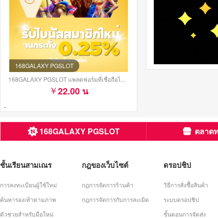
168GALAXY PGSLOT
168GALAXY PGSLOT แพลตฟอร์มที่เชื่อถือได้สำหรับนักพนันชาวไทย
22.00 น
-
168GALAXY PGSLOT
ตลาดท
ชั้นเรียนสามเณร
กฎของเว็บไซต์
ดรอปชิป
การลงทะเบียนผู้ใช้ใหม่
กฎการจัดการร้านค้า
วิธีการสั่งซื้อสินค้า
ค้นหารองเท้าตามภาพ
กฎการจัดการกับการละเมิด
ระบบดรอปชิป
ตัวช่วยสำหรับมือใหม่
ขั้นตอนการจัดส่ง